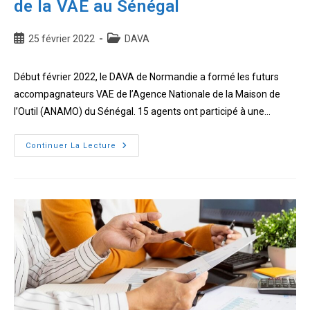
de la VAE au Sénégal
Publication
Post
25 février 2022
DAVA
publiée :
category:
Début février 2022, le DAVA de Normandie a formé les futurs
accompagnateurs VAE de l’Agence Nationale de la Maison de
l’Outil (ANAMO) du Sénégal. 15 agents ont participé à une…
Le
Continuer La Lecture
DAVA
au
service
du
développent
de
la
VAE
au