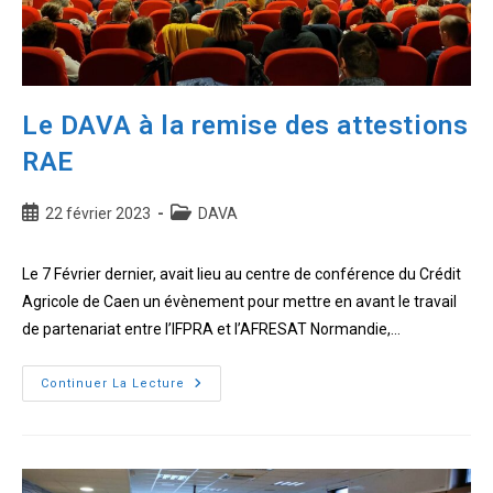
Le DAVA à la remise des attestions
RAE
Publication
Post
22 février 2023
DAVA
publiée :
category:
Le 7 Février dernier, avait lieu au centre de conférence du Crédit
Agricole de Caen un évènement pour mettre en avant le travail
de partenariat entre l’IFPRA et l’AFRESAT Normandie,…
Le
Continuer La Lecture
DAVA
à
la
remise