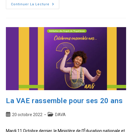
Un
Continuer La Lecture
dernier
rendez-
vous
pour
les
20
ans
de
la
VAE
La VAE rassemble pour ses 20 ans
Publication
Post
20 octobre 2022
DAVA
publiée :
category:
Mardi 11 Octobre dernier, le Ministère de l’Éducation nationale et