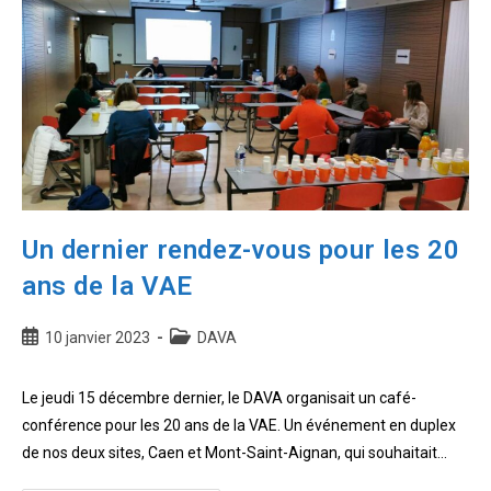
des
attestions
RAE
Un dernier rendez-vous pour les 20
ans de la VAE
Publication
Post
10 janvier 2023
DAVA
publiée :
category:
Le jeudi 15 décembre dernier, le DAVA organisait un café-
conférence pour les 20 ans de la VAE. Un événement en duplex
de nos deux sites, Caen et Mont-Saint-Aignan, qui souhaitait…