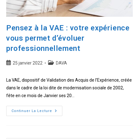
Sénégal
Pensez à la VAE : votre expérience
vous permet d’évoluer
professionnellement
Publication
Post
25 janvier 2022
DAVA
publiée :
category:
La VAE, dispositif de Validation des Acquis de l’Expérience, créée
dans le cadre de la loi dite de modernisation sociale de 2002,
fête en ce mois de Janvier ses 20…
Pensez
Continuer La Lecture
à
la
VAE