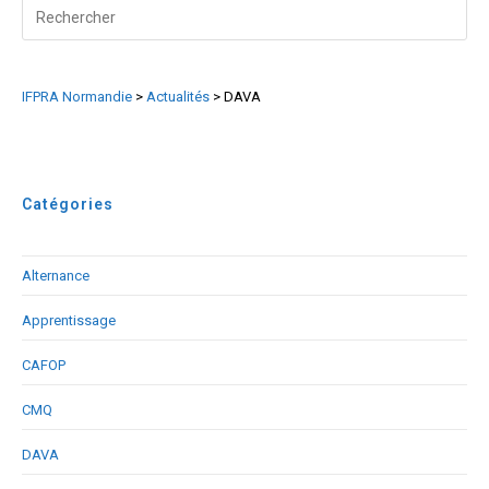
:
Search
votre
for:
expérience
vous
IFPRA Normandie
>
Actualités
>
DAVA
permet
d’évoluer
professionnellement
Catégories
Alternance
Apprentissage
CAFOP
CMQ
DAVA