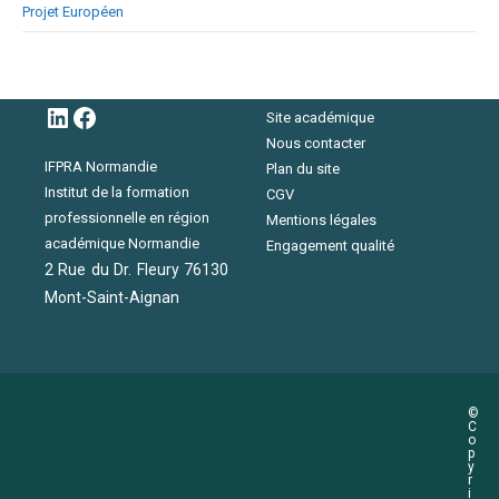
Projet Européen
LinkedIn
Facebook
Site académique
Nous contacter
IFPRA Normandie
Plan du site
Institut de la formation
CGV
professionnelle en région
Mentions légales
académique Normandie
Engagement qualité
2 Rue du Dr. Fleury 76130
Mont-Saint-Aignan
©
C
o
p
y
r
i