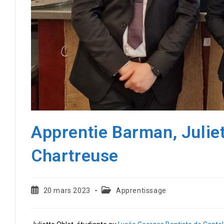
Apprentie Barman, Juliet
Chartreuse
Publication
Post
20 mars 2023
Apprentissage
publiée :
category: