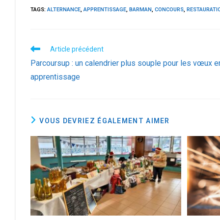
TAGS:
ALTERNANCE
,
APPRENTISSAGE
,
BARMAN
,
CONCOURS
,
RESTAURATI
Read
Article précédent
more
Parcoursup : un calendrier plus souple pour les vœux e
articles
apprentissage
VOUS DEVRIEZ ÉGALEMENT AIMER