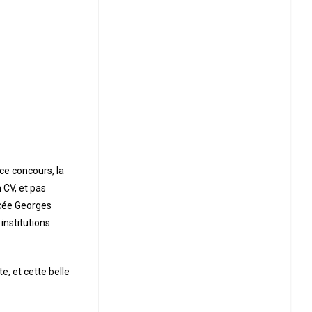
 ce concours, la
 CV, et pas
ycée Georges
institutions
, et cette belle