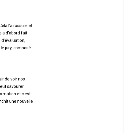
Cela l’a rassuré et
e a d’abord fait
 d’évaluation,
t le jury, composé
sir de voir nos
peut savourer
ormation et c’est
nchit une nouvelle