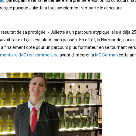
leu
, participait la semaine dernière à la première édition du concours na
perçue puisque Juliette a tout simplement remporté le concours !
ésultat de sa protégée, « Juliette a un parcours atypique, elle a déjà 2
savait faire et ça s’est plutôt bien passé ». En effet, la Normande, qui
a finalement opté pour un parcours plus formateur en se tournant vers
mentaire (MC) en sommellerie
avant d’intégrer la
MC Barman
cette an