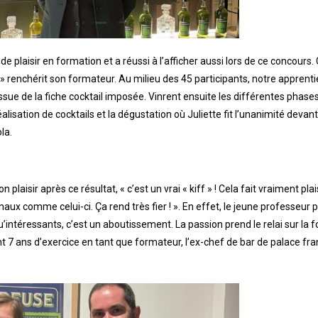
e plaisir en formation et a réussi à l’afficher aussi lors de ce concours. 
 ! » renchérit son formateur. Au milieu des 45 participants, notre apprenti
ssue de la fiche cocktail imposée. Vinrent ensuite les différentes phases
éalisation de cocktails et la dégustation où Juliette fit l’unanimité devan
la.
aisir après ce résultat, « c’est un vrai « kiff » ! Cela fait vraiment plai
aux comme celui-ci. Ça rend très fier ! ». En effet, le jeune professeur 
u’intéressants, c’est un aboutissement. La passion prend le relai sur la f
t 7 ans d’exercice en tant que formateur, l’ex-chef de bar de palace fra