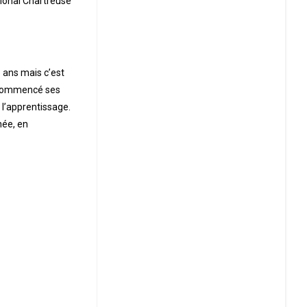
tional Chartreuse
5 ans mais c’est
 a commencé ses
 l’apprentissage.
née, en