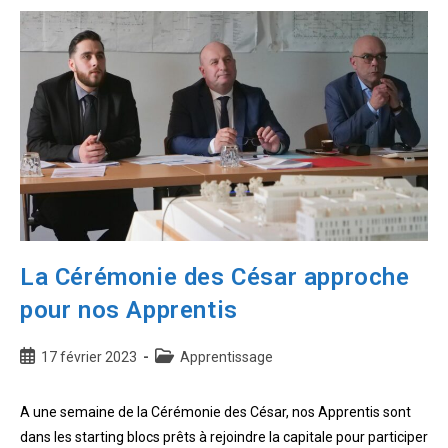
calendrier
plus
souple
pour
les
vœux
en
apprentissage
La Cérémonie des César approche
pour nos Apprentis
Publication
Post
17 février 2023
Apprentissage
publiée :
category:
A une semaine de la Cérémonie des César, nos Apprentis sont
dans les starting blocs prêts à rejoindre la capitale pour participer