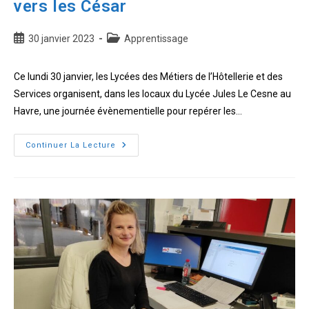
vers les César
Publication
Post
30 janvier 2023
Apprentissage
publiée :
category:
Ce lundi 30 janvier, les Lycées des Métiers de l’Hôtellerie et des
Services organisent, dans les locaux du Lycée Jules Le Cesne au
Havre, une journée évènementielle pour repérer les…
Les
Continuer La Lecture
apprenants
normands
Hôtellerie-
Restauration
en
route
vers
les
César