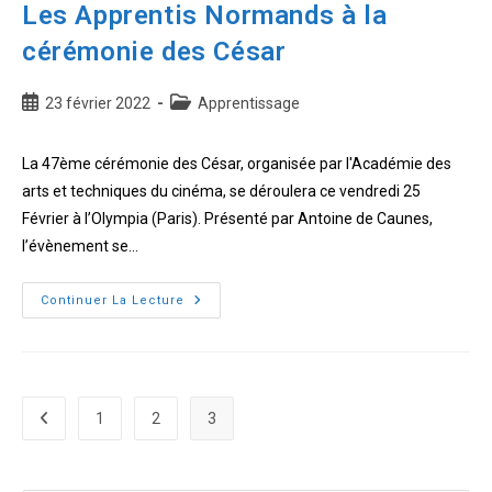
Les Apprentis Normands à la
cérémonie des César
Publication
Post
23 février 2022
Apprentissage
publiée :
category:
La 47ème cérémonie des César, organisée par l'Académie des
arts et techniques du cinéma, se déroulera ce vendredi 25
Février à l’Olympia (Paris). Présenté par Antoine de Caunes,
l’évènement se…
Les
Continuer La Lecture
Apprentis
Normands
à
la
1
2
3
Go to the previous page
cérémonie
des
César