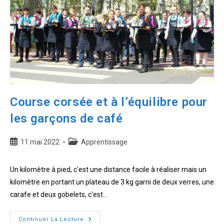
Mezen
d’Alençon
Course corsée et à l’équilibre pour
les garçons de café
Publication
Post
11 mai 2022
Apprentissage
publiée :
category:
Un kilomètre à pied, c'est une distance facile à réaliser mais un
kilomètre en portant un plateau de 3 kg garni de deux verres, une
carafe et deux gobelets, c'est…
Course
Continuer La Lecture