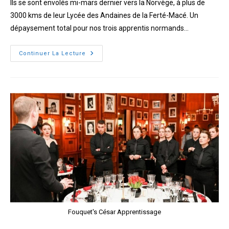
Ils se sont envolés mi-mars dernier vers la Norvège, à plus de
3000 kms de leur Lycée des Andaines de la Ferté-Macé. Un
dépaysement total pour nos trois apprentis normands…
3
Continuer La Lecture
apprentis
Normands
s’aguerrissent
en
Norvège
Fouquet's César Apprentissage