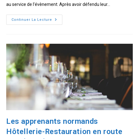
au service de l’évènement. Après avoir défendu leur…
La
Continuer La Lecture
Cérémonie
des
César
approche
pour
nos
Apprentis
Les apprenants normands
Hôtellerie-Restauration en route