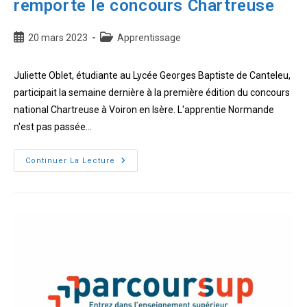
remporte le concours Chartreuse
Publication
Post
20 mars 2023
Apprentissage
publiée :
category:
Juliette Oblet, étudiante au Lycée Georges Baptiste de Canteleu,
participait la semaine dernière à la première édition du concours
national Chartreuse à Voiron en Isère. L'apprentie Normande
n'est pas passée…
Apprentie
Continuer La Lecture
Barman,
Juliette
Oblet,
remporte
le
concours
Chartreuse