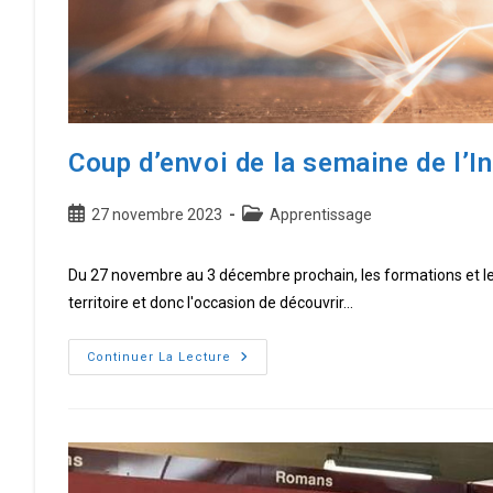
Coup d’envoi de la semaine de l’I
Publication
Post
27 novembre 2023
Apprentissage
publiée :
category:
Du 27 novembre au 3 décembre prochain, les formations et les
territoire et donc l'occasion de découvrir…
Coup
Continuer La Lecture
d’envoi
de
la
semaine
de