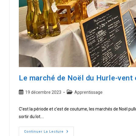
Le marché de Noël du Hurle-vent 
Publication
Post
19 décembre 2023
Apprentissage
publiée :
category:
C’est la période et c’est de coutume, les marchés de Noël pul
sortir du lot.…
Le
Continuer La Lecture