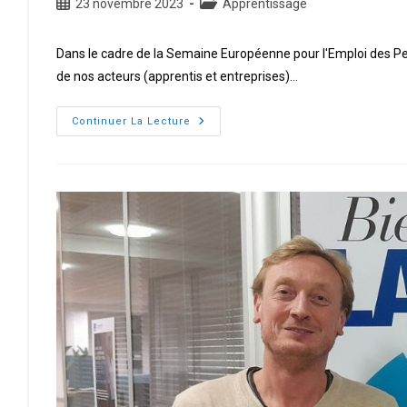
Publication
Post
23 novembre 2023
Apprentissage
publiée :
category:
Dans le cadre de la Semaine Européenne pour l'Emploi des P
de nos acteurs (apprentis et entreprises)…
SEEPH
Continuer La Lecture
2023
:
les
entreprises
au
service
des
travailleurs
handicapés