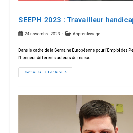
SEEPH 2023 : Travailleur handicap
Publication
Post
24 novembre 2023
Apprentissage
publiée :
category:
Dans le cadre de la Semaine Européenne pour l'Emploi des P
l'honneur différents acteurs du réseau…
SEEPH
Continuer La Lecture
2023
:
Travailleur
handicapé,
Enzo
s’épanouit
dans
les